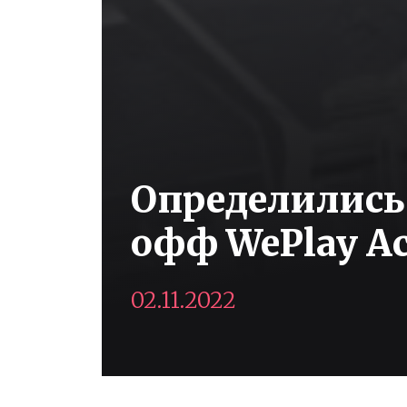
Определились
офф WePlay A
02.11.2022