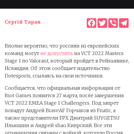
Facebook
Twitter
Viber
T
Сергій Таран
Вполне вероятно, что россиян из европейских
команд могут
не допустить
на VCT 2022 Masters
Stage 1 по Valorant, который пройдет в Рейкьявике,
Исландия. Об этом сообщает издательство
Dotesports, ссылаясь на свои источники.
Сообщается, что официальная информация от
Riot Games появится 27 марта, после завершения
VCT 2022 EMEA Stage 1 Challengers. Под запрет
попадут Андрей BraveAF Горчаков из Fnatic, а
также представители FPX Дмитрий SUYGETSU
Ильюшин и Андрей shao Кипрский. Все эти
ограничения связаны с войной, которую Россия