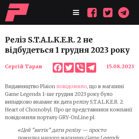
Реліз S.T.A.L.K.E.R. 2 не
відбудеться 1 грудня 2023 року
Facebook
Twitter
Viber
Telegram
Сергій Таран
15.08.2023
Видавництво Plaion
повідомило
, що в магазині
Game Legends 1-ше грудня 2023 року було
випадково вказане як дата релізу S.T.A.L.K.E.R. 2:
Heart of Chornobyl. Про це представники компанії
повідомили порталу GRY-OnLine.pl.
«Цей "витік" дати релізу — просто
помилка нашого магазину Game Legends.