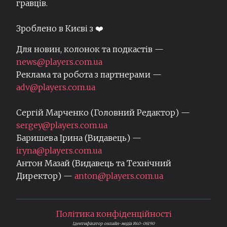
гравців.
Зроблено в Києві з ❤️
Для новин, колонок та подкастів —
news@players.com.ua
Реклама та робота з партнерами —
adv@players.com.ua
Сергій Марченко (Головний Редактор) —
sergey@players.com.ua
Баришева Ірина (Видавець) —
iryna@players.com.ua
Антон Мазай (Видавець та Технічний
Директор) —
anton@players.com.ua
Політика конфіденційності
Ідентифікатор онлайн-медіа R40-06190