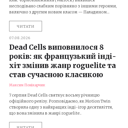
клас Чорнокнижника (Warlock) виявився
несподівано слабким порівняно з іншими героями,
включно з другим новим класом — Паладином...
ЧИТАТИ
07.08.2026
Dead Cells виповнилося 8
років: як французький інді-
хіт змінив жанр roguelite та
став сучасною класикою
Максим Понікарчик
7 серпня Dead Cells святкує восьму річницю
офіційного релізу. Розповідаємо, як Motion Twin
створила одну з найкращих інді-ігор десятиліття,
що вона змінила в жанрі roguelite..
ЧИТАТИ