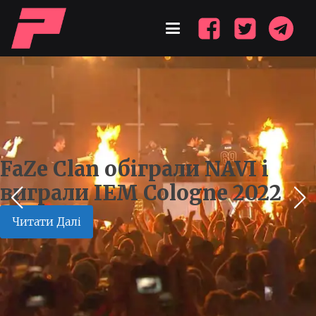
FaZe Clan обіграли NAVI і
виграли IEM Cologne 2022
Читати Далі