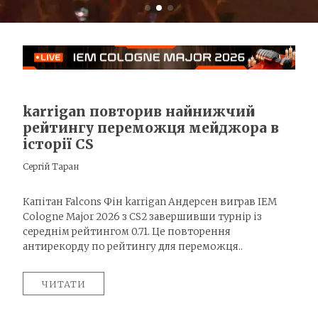
karrigan повторив найнижчий
рейтингу переможця мейджора в
історії CS
Сергій Таран
Капітан Falcons Фін karrigan Андерсен виграв IEM
Cologne Major 2026 з CS2 завершивши турнір із
середнім рейтингом 0.71. Це повторення
антирекорду по рейтингу для переможця..
ЧИТАТИ