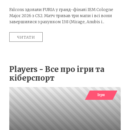
Falcons здолали FURIA у гранд-фіналі IEM Cologne
Major 2026 з CS2. Матч тривав три мапи і всі вони
завершилися з рахунком 13:8 (Mirage, Anubis і..
ЧИТАТИ
Players - Все про ігри та
кіберспорт
Ігри