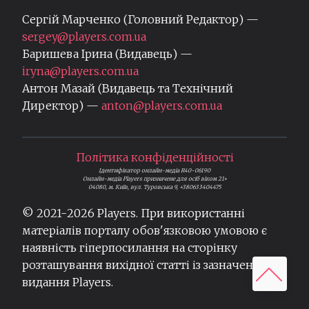
Сергій Марченко (Головний Редактор) —
sergey@players.com.ua
Баришева Ірина (Видавець) —
iryna@players.com.ua
Антон Мазай (Видавець та Технічний
Директор) —
anton@players.com.ua
Політика конфіденційності
Ідентифікатор онлайн-медіа R40-06190
Онлайн-медіа Players призначене для осіб віком 21+
04080, м. Київ, вул. Туровська 9, +380633404475
© 2021-
2026
Players. При використанні
матеріалів порталу обов'язковою умовою є
наявність гіперпосилання на сторінку
розташування вихідної статті із зазначенням
видання Players.