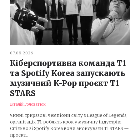
07.08.2026
Кіберспортивна команда T1
та Spotify Korea запускають
музичний K-Pop проєкт T1
STARS
Віталій Головатюк
Чинні триразові чемпіони світу з League of Legends,
організація T1, роблять крок у музичну індустрію.
Спільно зі Spotify Korea вони анонсували T1 STARS —
проєкт..