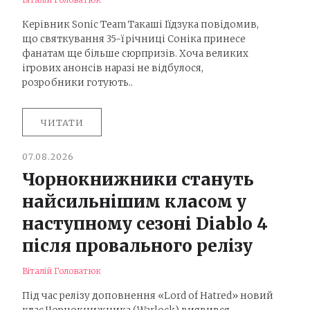
Керівник Sonic Team Такаші Іїдзука повідомив,
що святкування 35-ї річниці Соніка принесе
фанатам ще більше сюрпризів. Хоча великих
ігрових анонсів наразі не відбулося,
розробники готують..
ЧИТАТИ
07.08.2026
Чорнокнижники стануть
найсильнішим класом у
наступному сезоні Diablo 4
після провального релізу
Віталій Головатюк
Під час релізу доповнення «Lord of Hatred» новий